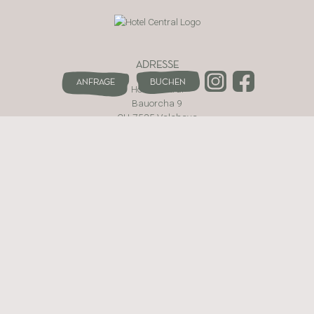
ADRESSE
Anfrage
Buchen
Hotel Central
Bauorcha 9
CH-7535 Valchava
Val Müstair · Schweiz
WEBSITE
Das Hotel
Zimmer & Preise
Aktiv
Genuss
Wellness
Kontakt