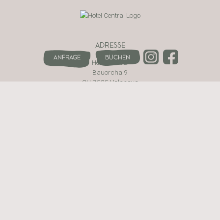
ADRESSE
Anfrage
Buchen
Hotel Central
Bauorcha 9
CH-7535 Valchava
Val Müstair · Schweiz
WEBSITE
Das Hotel
Zimmer & Preise
Aktiv
Genuss
Wellness
Kontakt